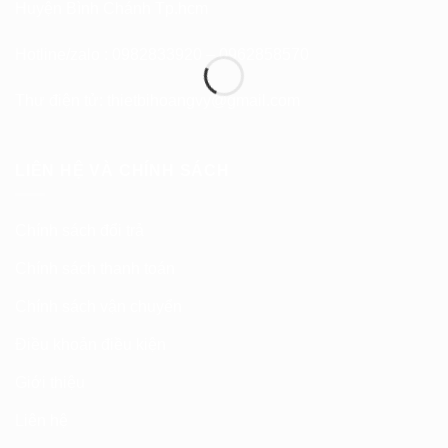
Huyện Bình Chánh Tp.hcm
Hotline/zalo : 0982833920 – 0962858570
Thư điện tử:
thietbihoangvy@gmail.com
LIÊN HỆ VÀ CHÍNH SÁCH
Chính sách đổi trả
Chính sách thanh toán
Chính sách vận chuyển
Điều khoản điều kiện
Giới thiệu
Liên hệ