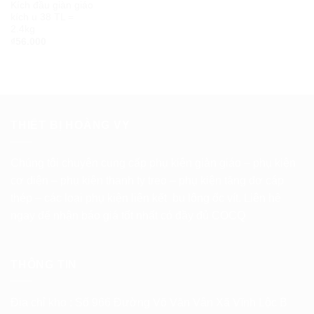
Kích đầu giàn giáo
kích u 38 TL =
2.4kg
₫
56.000
THIẾT BỊ HOÀNG VY
Chúng tôi chuyên cung cấp phụ kiện giàn giáo – phụ kiện
cơ diện – phụ kiện thanh ty treo – phụ kiện tăng đơ cáp
thép – các loại phụ kiện liên kết bu lông ốc vít. Liên hệ
ngay để nhận báo giá tốt nhất có đầy đủ COCQ
THÔNG TIN
Địa chỉ kho : Số 966 Đường Võ Văn Vân Xã Vĩnh Lộc B