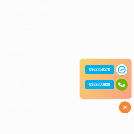
DANH MỤC SẢN PHẨM
Bulong con tán
Bulong nở
Cáp thép
Đai treo ống
0962858570
Kẹp xà gồ
Nở đạn
0982833920
Phụ kiện
Tăng đơ khoá cáp
Thanh ren
tyren bát chuồn