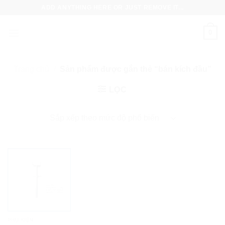
Skip
ADD ANYTHING HERE OR JUST REMOVE IT...
to
content
0
Trang chủ
/
Sản phẩm được gắn thẻ “bán kích đầu”
LỌC
PHỤ KIỆN