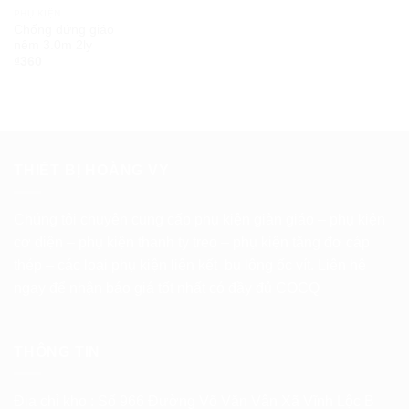
PHỤ KIỆN
Chống đứng giáo
nêm 3.0m 2ly
₫
360
THIẾT BỊ HOÀNG VY
Chúng tôi chuyên cung cấp phụ kiện giàn giáo – phụ kiện
cơ diện – phụ kiện thanh ty treo – phụ kiện tăng đơ cáp
thép – các loại phụ kiện liên kết bu lông ốc vít. Liên hệ
ngay để nhận báo giá tốt nhất có đầy đủ COCQ
THÔNG TIN
Địa chỉ kho : Số 966 Đường Võ Văn Vân Xã Vĩnh Lộc B