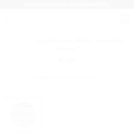
Skip
ADD ANYTHING HERE OR JUST REMOVE IT...
to
content
0
Trang chủ
/
Sản phẩm được gắn thẻ “cho thuê dàn
giáo nêm”
LỌC