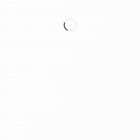
Huyện Bình Chánh Tp.hcm
Hotline/zalo : 0982833920 – 0962858570
Thư điện tử:
thietbihoangvy@gmail.com
LIÊN HỆ VÀ CHÍNH SÁCH
Chính sách đổi trả
Chính sách thanh toán
Chính sách vận chuyển
Điều khoản điều kiện
Giới thiệu
Liên hệ