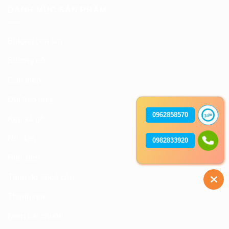
DANH MỤC SẢN PHẨM
Bulong con tán
Bulong nở
Cáp thép
Đai treo ống
0962858570
Kẹp xà gồ
Nở đạn
0982833920
Phụ kiện
Tăng đơ khoá cáp
Thanh ren
tyren bát chuồn