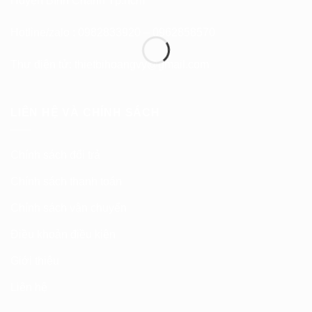
Huyện Bình Chánh Tp.hcm
Hotline/zalo : 0982833920 – 0962858570
Thư điện tử:
thietbihoangvy@gmail.com
LIÊN HỆ VÀ CHÍNH SÁCH
Chính sách đổi trả
Chính sách thanh toán
Chính sách vận chuyển
Điều khoản điều kiện
Giới thiệu
Liên hệ