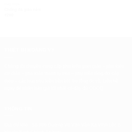
PHỤ KIỆN
Chống đà giáo nêm
₫
200
THIẾT BỊ HOÀNG VY
Chúng tôi chuyên cung cấp phụ kiện giàn giáo – phụ kiện
cơ diện – phụ kiện thanh ty treo – phụ kiện tăng đơ cáp
thép – các loại phụ kiện liên kết bu lông ốc vít. Liên hệ
ngay để nhận báo giá tốt nhất có đầy đủ COCQ
THÔNG TIN
Địa chỉ kho : Số 966 Đường Võ Văn Vân Xã Vĩnh Lộc B