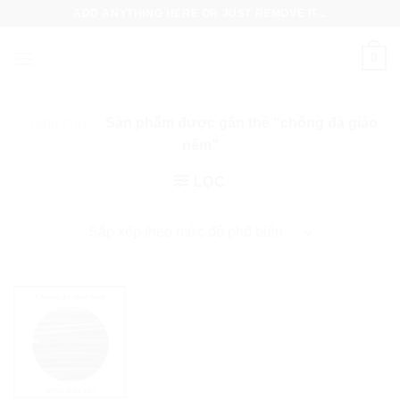
Skip
ADD ANYTHING HERE OR JUST REMOVE IT...
to
content
0
Trang chủ
/
Sản phẩm được gắn thẻ “chống đà giáo
nêm”
LỌC