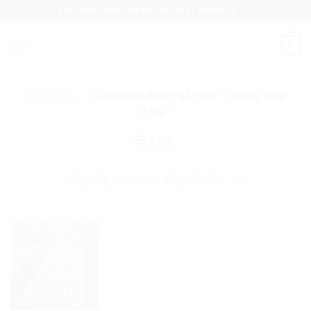
Skip
ADD ANYTHING HERE OR JUST REMOVE IT...
to
content
0
Trang chủ
/
Sản phẩm được gắn thẻ “chống tăng
4.5m”
LỌC