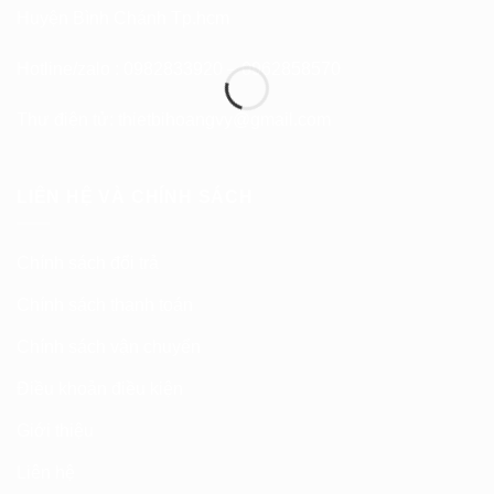
Huyện Bình Chánh Tp.hcm
Hotline/zalo : 0982833920 – 0962858570
Thư điện tử:
thietbihoangvy@gmail.com
LIÊN HỆ VÀ CHÍNH SÁCH
Chính sách đổi trả
Chính sách thanh toán
Chính sách vận chuyển
Điều khoản điều kiện
Giới thiệu
Liên hệ