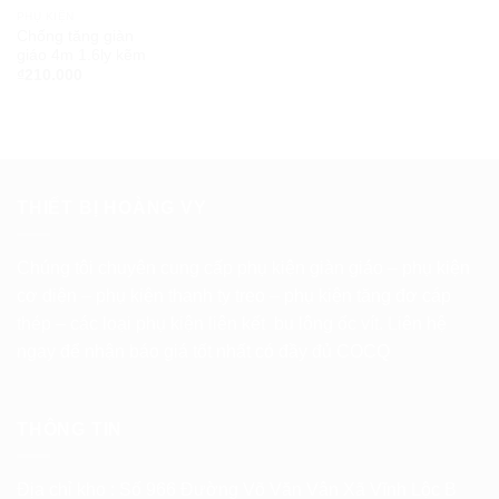
PHỤ KIỆN
Chống tăng giàn
giáo 4m 1.6ly kẽm
₫
210.000
THIẾT BỊ HOÀNG VY
Chúng tôi chuyên cung cấp phụ kiện giàn giáo – phụ kiện
cơ diện – phụ kiện thanh ty treo – phụ kiện tăng đơ cáp
thép – các loại phụ kiện liên kết bu lông ốc vít. Liên hệ
ngay để nhận báo giá tốt nhất có đầy đủ COCQ
THÔNG TIN
Địa chỉ kho : Số 966 Đường Võ Văn Vân Xã Vĩnh Lộc B