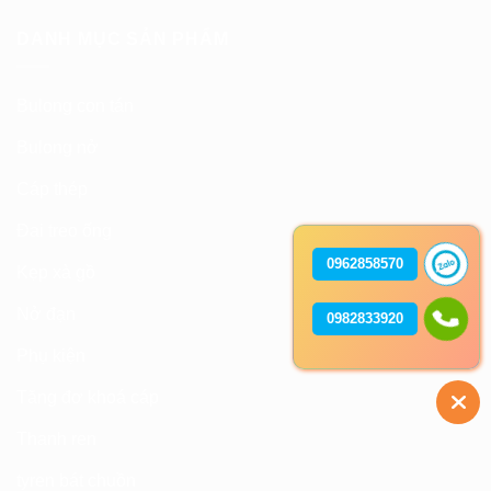
DANH MỤC SẢN PHẨM
Bulong con tán
Bulong nở
Cáp thép
Đai treo ống
0962858570
Kẹp xà gồ
Nở đạn
0982833920
Phụ kiện
Tăng đơ khoá cáp
Thanh ren
tyren bát chuồn