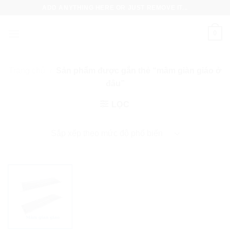
Skip
ADD ANYTHING HERE OR JUST REMOVE IT...
to
content
0
Trang chủ
/
Sản phẩm được gắn thẻ “mâm giàn giáo ở
đâu”
LỌC