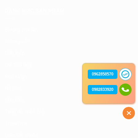
DANH MỤC SẢN PHẨM
Bulong con tán
Bulong nở
Cáp thép
Đai treo ống
0962858570
Kẹp xà gồ
Nở đạn
0982833920
Phụ kiện
Tăng đơ khoá cáp
Thanh ren
tyren bát chuồn