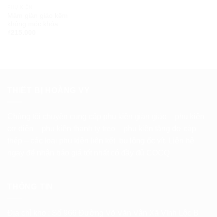
PHỤ KIỆN
Mâm giàn giáo kẽm
không móc khóa
₫
215.000
THIẾT BỊ HOÀNG VY
Chúng tôi chuyên cung cấp phụ kiện giàn giáo – phụ kiện
cơ diện – phụ kiện thanh ty treo – phụ kiện tăng đơ cáp
thép – các loại phụ kiện liên kết bu lông ốc vít. Liên hệ
ngay để nhận báo giá tốt nhất có đầy đủ COCQ
THÔNG TIN
Địa chỉ kho : Số 966 Đường Võ Văn Vân Xã Vĩnh Lộc B