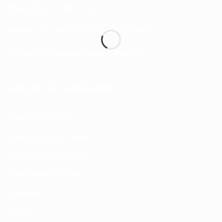
Huyện Bình Chánh Tp.hcm
Hotline/zalo : 0982833920 – 0962858570
Thư điện tử:
thietbihoangvy@gmail.com
LIÊN HỆ VÀ CHÍNH SÁCH
Chính sách đổi trả
Chính sách thanh toán
Chính sách vận chuyển
Điều khoản điều kiện
Giới thiệu
Liên hệ