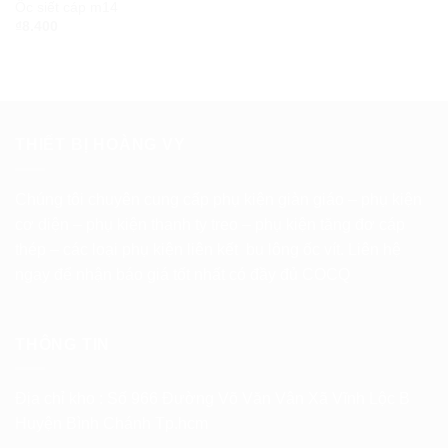
Ốc siết cáp m14
₫
8.400
THIẾT BỊ HOÀNG VY
Chúng tôi chuyên cung cấp phụ kiện giàn giáo – phụ kiện
cơ diện – phụ kiện thanh ty treo – phụ kiện tăng đơ cáp
thép – các loại phụ kiện liên kết bu lông ốc vít. Liên hệ
ngay để nhận báo giá tốt nhất có đầy đủ COCQ
THÔNG TIN
Địa chỉ kho : Số 966 Đường Võ Văn Vân Xã Vĩnh Lộc B
Huyện Bình Chánh Tp.hcm