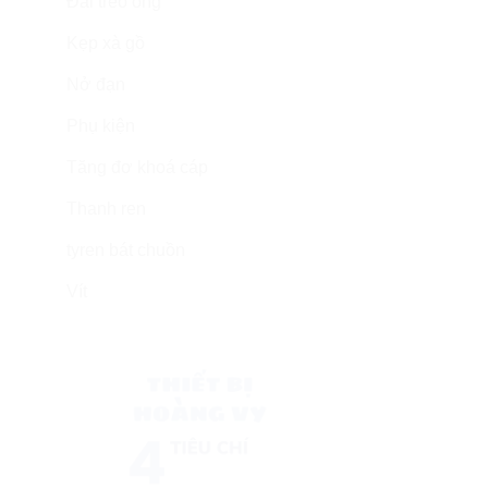
Đai treo ống
Kẹp xà gồ
Nở đạn
Phụ kiện
Tăng đơ khoá cáp
Thanh ren
tyren bát chuồn
Vít