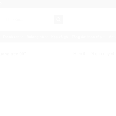
0
Tìm
kiếm:
Thanh ren
Bulong nở
Kẹp xà gồ
Tăng đơ khoá cáp
Vít
Hiển thị kết quả duy nh
ang treo 90”