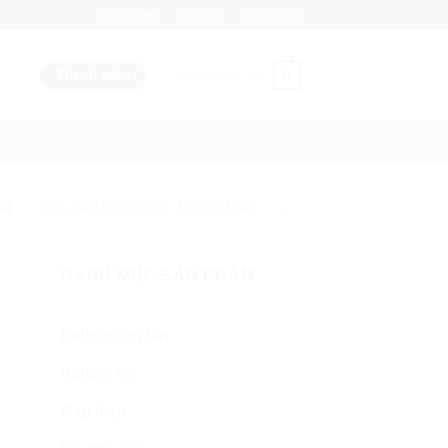
Cửa hàng
Liên hệ
Giới thiệu
0
Thanh toán
Giỏ hàng /
₫
0
ất
DANH MỤC SẢN PHẨM
Bulong con tán
Bulong nở
Cáp thép