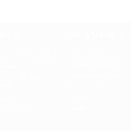
ÔNG TIN
LIÊN HỆ VÀ CHÍNH SÁC
chỉ kho : Số 966 Đường Võ
Chính sách đổi trả
 Vân Xã Vĩnh Lộc B Huyện
Chính sách thanh toán
h Chánh Tp.hcm
Chính sách vận chuyển
ine/zalo : 0982833920 –
Điều khoản điều kiện
2858570
Giới thiệu
điện tử:
etbihoangvy@gmail.com
Liên hệ