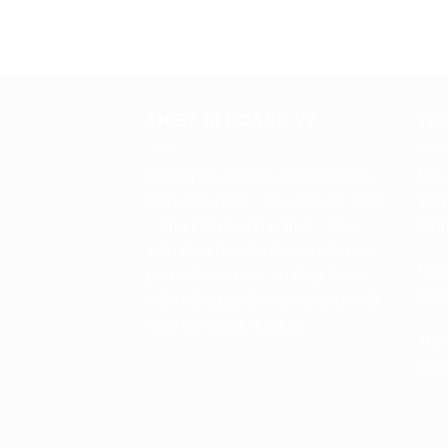
THIẾT BỊ HOÀNG VY
TH
Chúng tôi chuyên cung cấp phụ
Địa 
kiện giàn giáo – phụ kiện cơ diện
Văn
– phụ kiện thanh ty treo – phụ
Bìn
kiện tăng đơ cáp thép – các loại
Hotl
phụ kiện liên kết bu lông ốc vít.
096
Liên hệ ngay để nhận báo giá tốt
nhất có đầy đủ COCQ
Thư 
thi