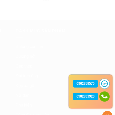
H
DANH MỤC SẢN PHẨM
Bulong con tán
Bulong nở
Cáp thép
Đai treo ống
0962858570
Kẹp xà gồ
Nở đạn
0982833920
Phụ kiện
Tăng đơ khoá cáp