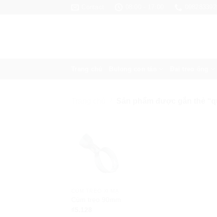
Skip
Contact
08:00 - 17:00
098283392
to
content
Trang chủ
Bulong con tán
Đai treo ống
Trang chủ
/
Sản phẩm được gắn thẻ “qu
CÙM TREO XI MẠ
Cùm treo 90mm
₫
5.128