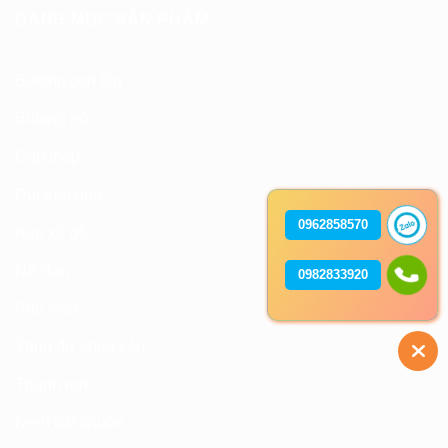
DANH MỤC SẢN PHẨM
Bulong con tán
Bulong nở
Cáp thép
Đai treo ống
0962858570
Kẹp xà gồ
Nở đạn
0982833920
Phụ kiện
Tăng đơ khoá cáp
Thanh ren
tyren bát chuồn