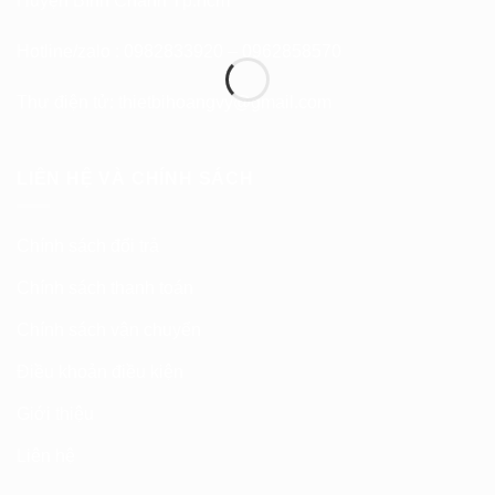
Huyện Bình Chánh Tp.hcm
Hotline/zalo : 0982833920 – 0962858570
Thư điện tử:
thietbihoangvy@gmail.com
LIÊN HỆ VÀ CHÍNH SÁCH
Chính sách đổi trả
Chính sách thanh toán
Chính sách vận chuyển
Điều khoản điều kiện
Giới thiệu
Liên hệ