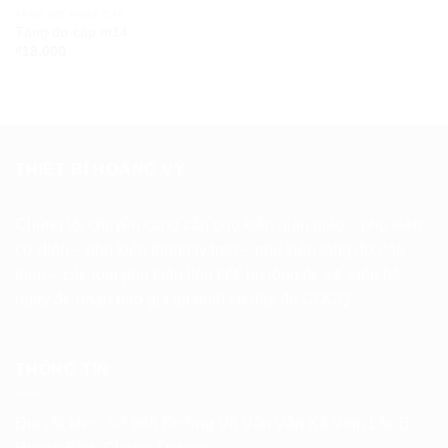
TĂNG ĐƠ KHOÁ CÁP
Tăng đơ cáp m14
₫
18.000
THIẾT BỊ HOÀNG VY
Chúng tôi chuyên cung cấp phụ kiện giàn giáo – phụ kiện
cơ diện – phụ kiện thanh ty treo – phụ kiện tăng đơ cáp
thép – các loại phụ kiện liên kết bu lông ốc vít. Liên hệ
ngay để nhận báo giá tốt nhất có đầy đủ COCQ
THÔNG TIN
Địa chỉ kho : Số 966 Đường Võ Văn Vân Xã Vĩnh Lộc B