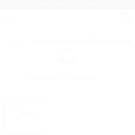
Skip
ADD ANYTHING HERE OR JUST REMOVE IT...
to
content
0
Trang chủ
/
Sản phẩm được gắn thẻ “tăng đơ cáp thép
m14”
LỌC