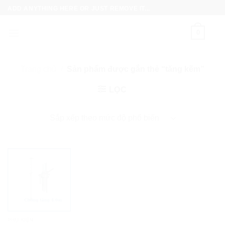
Skip
ADD ANYTHING HERE OR JUST REMOVE IT...
to
content
0
Trang chủ
/
Sản phẩm được gắn thẻ “tăng kẽm”
LỌC
PHỤ KIỆN