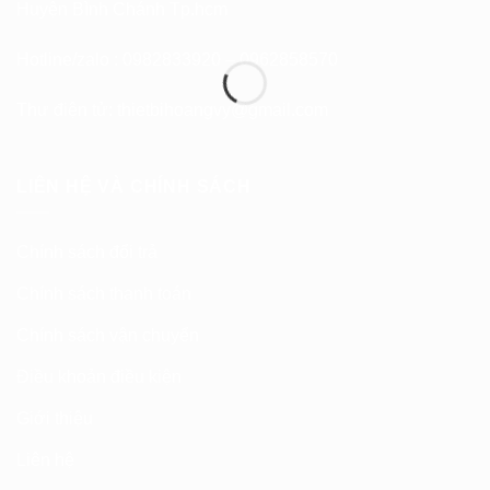
Huyện Bình Chánh Tp.hcm
Hotline/zalo : 0982833920 – 0962858570
Thư điện tử:
thietbihoangvy@gmail.com
LIÊN HỆ VÀ CHÍNH SÁCH
Chính sách đổi trả
Chính sách thanh toán
Chính sách vận chuyển
Điều khoản điều kiện
Giới thiệu
Liên hệ