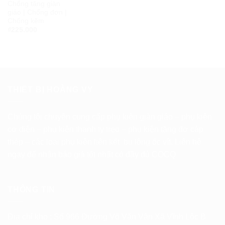
Chống tăng giàn
giáo | Chống đơn |
Chống kẽm
₫
225.000
THIẾT BỊ HOÀNG VY
Chúng tôi chuyên cung cấp phụ kiện giàn giáo – phụ kiện
cơ diện – phụ kiện thanh ty treo – phụ kiện tăng đơ cáp
thép – các loại phụ kiện liên kết bu lông ốc vít. Liên hệ
ngay để nhận báo giá tốt nhất có đầy đủ COCQ
THÔNG TIN
Địa chỉ kho : Số 966 Đường Võ Văn Vân Xã Vĩnh Lộc B