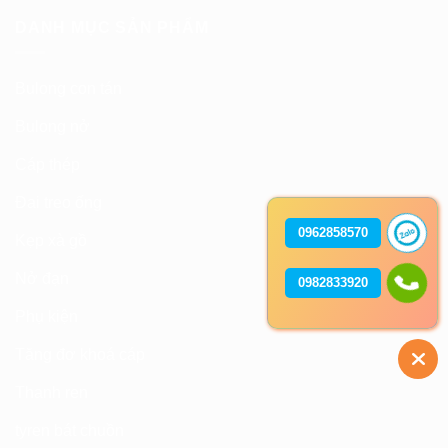
DANH MỤC SẢN PHẨM
Bulong con tán
Bulong nở
Cáp thép
Đai treo ống
0962858570
Kẹp xà gồ
Nở đạn
0982833920
Phụ kiện
Tăng đơ khoá cáp
Thanh ren
tyren bát chuồn