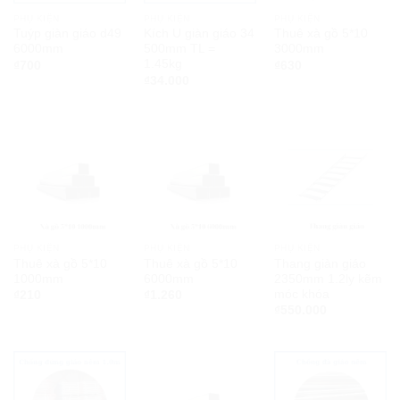
PHỤ KIỆN
PHỤ KIỆN
PHỤ KIỆN
Tuýp giàn giáo d49
Kích U giàn giáo 34
Thuê xà gồ 5*10
6000mm
500mm TL =
3000mm
1.45kg
₫
700
₫
630
₫
34.000
PHỤ KIỆN
PHỤ KIỆN
PHỤ KIỆN
Thuê xà gồ 5*10
Thuê xà gồ 5*10
Thang giàn giáo
1000mm
6000mm
2350mm 1.2ly kẽm
móc khóa
₫
210
₫
1.260
₫
550.000