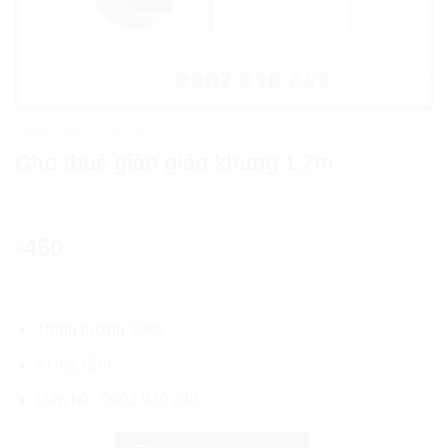
Trang chủ
/
Phụ kiện
Cho thuê giàn giáo khung 1.7m
450
₫
Trọng lượng 13kg
Xi mạ kẽm
Liên hệ : 0902 930 243
Cho thuê giàn giáo khung 1.7m số lượng