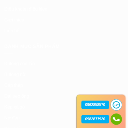
Điều khoản điều kiện
Giới thiệu
Liên hệ
DANH MỤC SẢN PHẨM
Bulong con tán
Bulong nở
Cáp thép
Đai treo ống
0962858570
Kẹp xà gồ
Nở đạn
0982833920