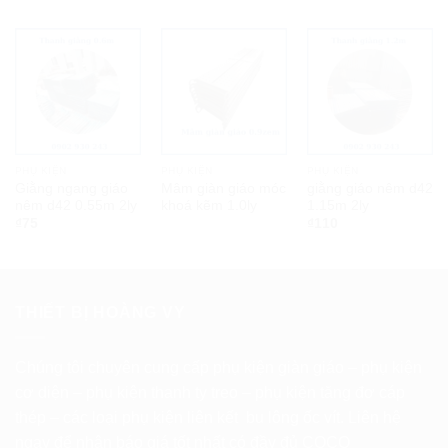
PHỤ KIỆN
PHỤ KIỆN
PHỤ KIỆN
Giằng ngang giáo
Mâm giàn giáo móc
giằng giáo nêm d42
nêm d42 0.55m 2ly
khoá kẽm 1.0ly
1.15m 2ly
₫
75
₫
110
THIẾT BỊ HOÀNG VY
Chúng tôi chuyên cung cấp phụ kiện giàn giáo – phụ kiện
cơ diện – phụ kiện thanh ty treo – phụ kiện tăng đơ cáp
thép – các loại phụ kiện liên kết bu lông ốc vít. Liên hệ
ngay để nhận báo giá tốt nhất có đầy đủ COCQ