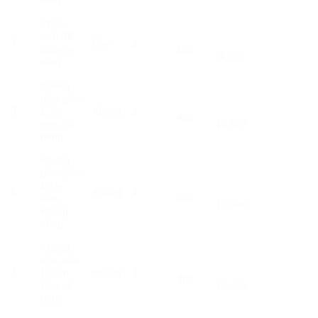
Chân
kích 38
4
Cây
1
500mm
150
4.500
rỗng
Khung
giàn giáo
5
1.7m
Khung
1
450
kẽm có
13.500
nòng
Khung
giàn giáo
1.7m
6
Khung
1
kẽm
450
13.500
không
nòng
Khung
giàn giáo
7
1.53m
Khung
1
400
kẽm có
12.000
nòng