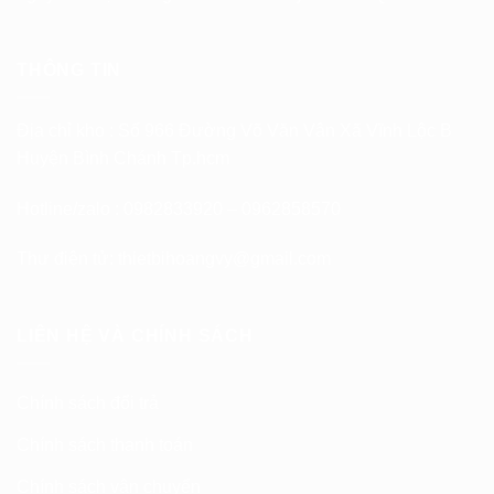
THÔNG TIN
Địa chỉ kho : Số 966 Đường Võ Văn Vân Xã Vĩnh Lộc B
Huyện Bình Chánh Tp.hcm
Hotline/zalo : 0982833920 – 0962858570
Thư điện tử:
thietbihoangvy@gmail.com
LIÊN HỆ VÀ CHÍNH SÁCH
Chính sách đổi trả
Chính sách thanh toán
Chính sách vận chuyển