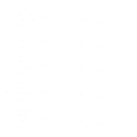
Thang
giàn giáo
13
Cái
1
kẽm móc
1,750
75.000
khóa
Khóa
14
cùm giàn
Cái
1
75
giáo
2.250
Tuýp
d49
15
Cây
1
6000mm
800
24.000
2ly
Tuýp
d49
16
Cây
1
3000mm
400
12.000
2ly
Chống
tăng
17
Cây
1
kẽm 4m
600
18.000
1.8ly