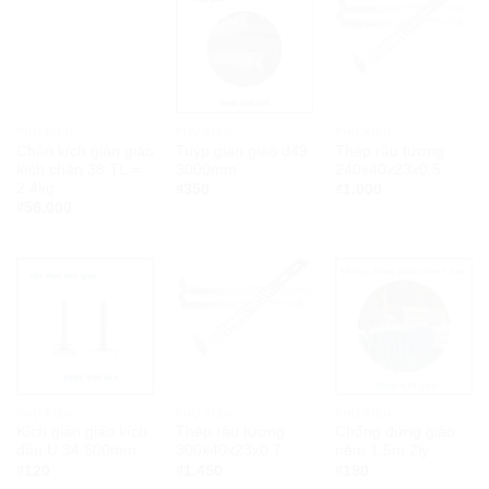
PHỤ KIỆN
PHỤ KIỆN
PHỤ KIỆN
Chân kích giàn giáo
Tuýp giàn giáo d49
Thép râu tường
kích chân 38 TL =
3000mm
240x40x23x0.5
2.4kg
₫
350
₫
1.000
₫
56.000
PHỤ KIỆN
PHỤ KIỆN
PHỤ KIỆN
Kích giàn giáo kích
Thép râu tường
Chống đứng giáo
đầu U 34 500mm
300x40x23x0.7
nêm 1.5m 2ly
₫
120
₫
1.450
₫
190