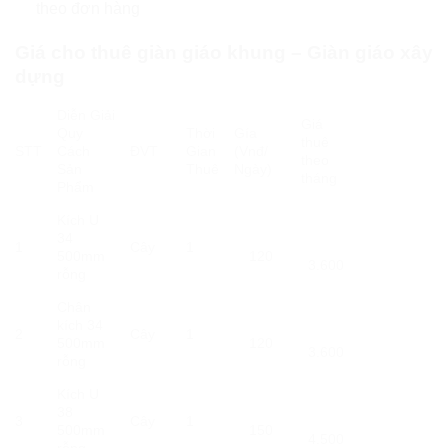
theo đơn hàng
Giá cho thuê giàn giáo khung – Giàn giáo xây
dựng
Diễn Giải
Giá
Quy
Thời
Gía
thuê
STT
Cách
ĐVT
Gian
(Vnđ/
theo
Sản
Thuê
Ngày)
tháng
Phẩm
Kích U
34
1
Cây
1
500mm
120
3.600
rỗng
Chân
kích 34
2
Cây
1
500mm
120
3.600
rỗng
Kích U
38
3
Cây
1
500mm
150
4.500
rỗng