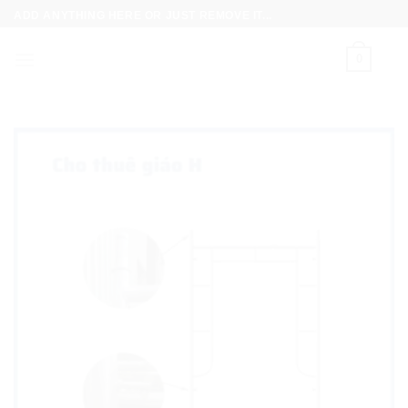
Skip
ADD ANYTHING HERE OR JUST REMOVE IT...
to
content
0