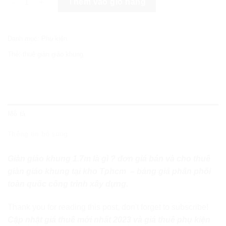
Thêm vào giỏ hàng
Danh mục:
Phụ kiện
Thẻ:
thuê giàn giáo khung
Mô tả
Thông tin bổ sung
Giàn giáo khung 1.7m là gì ? đơn giá bán và cho thuê
giàn giáo khung tại kho Tphcm – bảng giá phân phối
toàn quốc công trình xây dựng.
Thank you for reading this post, don't forget to subscribe!
Cập nhật giá thuê mới nhất 2023 và giá thuê phụ kiện